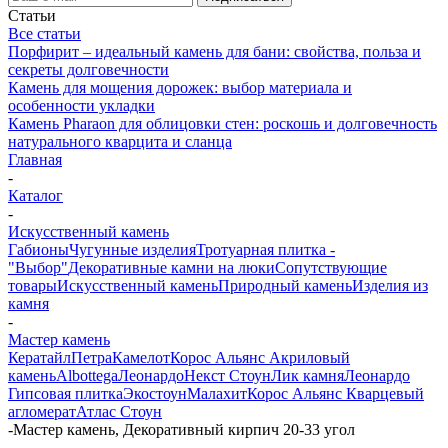
Статьи
Все статьи
Порфирит – идеальный камень для бани: свойства, польза и
секреты долговечности
Камень для мощения дорожек: выбор материала и
особенности укладки
Камень Pharaon для облицовки стен: роскошь и долговечность
натурального кварцита и сланца
Главная
-
Каталог
-
Искусственный камень
Габионы
Чугунные изделия
Тротуарная плитка -
"Выбор"
Декоративные камни на люки
Сопутствующие
товары
Искусственный камень
Природный камень
Изделия из
камня
-
Мастер камень
Кератайл
Петра
Камелот
Корос Альянс Акриловый
камень
Albottega
Леонардо
Некст Стоун
Лик камня
Леонардо
Гипсовая плитка
Экостоун
Малахит
Корос Альянс Кварцевый
агломерат
Атлас Стоун
-
Мастер камень, Декоративный кирпич 20-33 угол