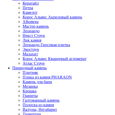
Кератайл
Петра
Камелот
Корос Альянс Акриловый камень
Albottega
Мастер камень
Леонардо
Некст Стоун
Лик камня
Леонардо Гипсовая плитка
Экостоун
Малахит
Корос Альянс Кварцевый агломерат
Атлас Стоун
Природный камень
Плитняк
Плика из камня PHARAON
Камень для бани
Мозаика
Крошка
Граниты
Галтованный камень
Полоска из камня
Валуны, Негабарит
Травертин