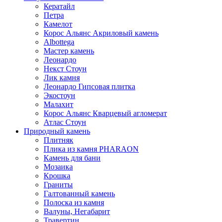
Кератайл
Петра
Камелот
Корос Альянс Акриловый камень
Albottega
Мастер камень
Леонардо
Некст Стоун
Лик камня
Леонардо Гипсовая плитка
Экостоун
Малахит
Корос Альянс Кварцевый агломерат
Атлас Стоун
Природный камень
Плитняк
Плика из камня PHARAON
Камень для бани
Мозаика
Крошка
Граниты
Галтованный камень
Полоска из камня
Валуны, Негабарит
Травертин