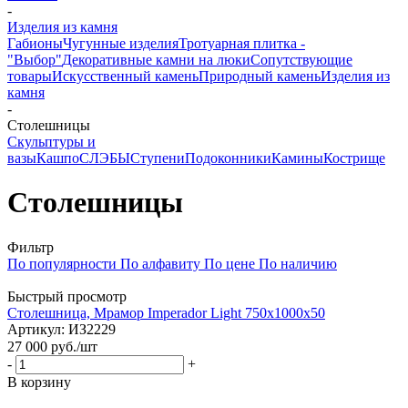
-
Изделия из камня
Габионы
Чугунные изделия
Тротуарная плитка -
"Выбор"
Декоративные камни на люки
Сопутствующие
товары
Искусственный камень
Природный камень
Изделия из
камня
-
Столешницы
Скульптуры и
вазы
Кашпо
СЛЭБЫ
Ступени
Подоконники
Камины
Кострище
Столешницы
Фильтр
По популярности
По алфавиту
По цене
По наличию
Быстрый просмотр
Столешница, Мрамор Imperador Light 750х1000х50
Артикул
: ИЗ2229
27 000
руб.
/шт
-
+
В корзину