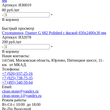
мм
Артикул
: ИЗ0019
80
руб.
/шт
-
+
В корзину
Быстрый просмотр
Столешница, Гранит G 682 Polished с фаской 650х2400х30 мм
Артикул
: ИЗ2078
200
руб.
/шт
-
+
В корзину
Наши контакты:
141544, Московская область, Юрлово, Пятницкое шоссе, 11-
км. от МКАД.
Телефоны:
+7 (926) 037-25-16
+7 (925) 738-75-35
+7 (495) 540-59-64
Email:
clean-stone@yandex.ru
clean-stone.1@yandex.ru
Режим работы
Вт-Сб с 10:00 до 18:00
Вс-Пн Выходной