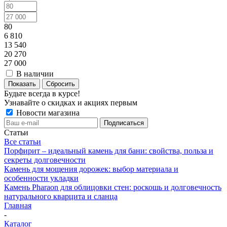
80
6 810
13 540
20 270
27 000
В наличии
Показать
Сбросить
Будьте всегда в курсе!
Узнавайте о скидках и акциях первым
Новости магазина
Статьи
Все статьи
Порфирит – идеальный камень для бани: свойства, польза и
секреты долговечности
Камень для мощения дорожек: выбор материала и
особенности укладки
Камень Pharaon для облицовки стен: роскошь и долговечность
натурального кварцита и сланца
Главная
-
Каталог