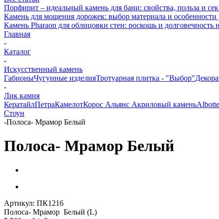
Порфирит – идеальный камень для бани: свойства, польза и се
Камень для мощения дорожек: выбор материала и особенности
Камень Pharaon для облицовки стен: роскошь и долговечность 
Главная
-
Каталог
-
Искусственный камень
Габионы
Чугунные изделия
Тротуарная плитка - "Выбор"
Декора
-
Лик камня
Кератайл
Петра
Камелот
Корос Альянс Акриловый камень
Albott
Стоун
-
Полоса- Мрамор Белый
Полоса- Мрамор Белый
Артикул:
ПК1216
Полоса- Мрамор Белый (L)