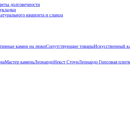
креты долговечности
 укладки
натурального кварцита и сланца
тивные камни на люки
Сопутствующие товары
Искусственный к
ega
Мастер камень
Леонардо
Некст Стоун
Леонардо Гипсовая плит