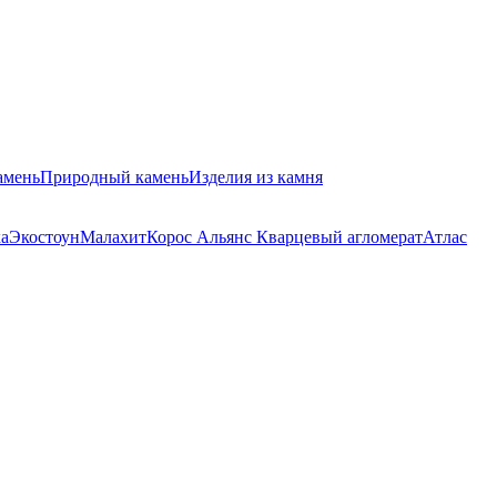
амень
Природный камень
Изделия из камня
ка
Экостоун
Малахит
Корос Альянс Кварцевый агломерат
Атлас