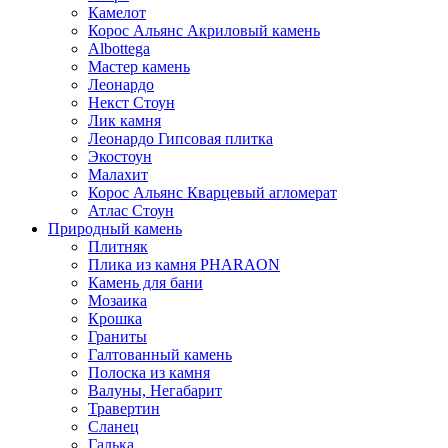
Камелот
Корос Альянс Акриловый камень
Albottega
Мастер камень
Леонардо
Некст Стоун
Лик камня
Леонардо Гипсовая плитка
Экостоун
Малахит
Корос Альянс Кварцевый агломерат
Атлас Стоун
Природный камень
Плитняк
Плика из камня PHARAON
Камень для бани
Мозаика
Крошка
Граниты
Галтованный камень
Полоска из камня
Валуны, Негабарит
Травертин
Сланец
Галька