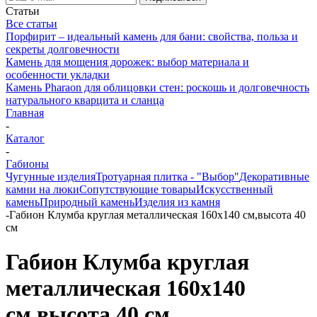
Статьи
Все статьи
Порфирит – идеальный камень для бани: свойства, польза и
секреты долговечности
Камень для мощения дорожек: выбор материала и
особенности укладки
Камень Pharaon для облицовки стен: роскошь и долговечность
натурального кварцита и сланца
Главная
-
Каталог
-
Габионы
Чугунные изделия
Тротуарная плитка - "Выбор"
Декоративные
камни на люки
Сопутствующие товары
Искусственный
камень
Природный камень
Изделия из камня
-
Габион Клумба круглая металлическая 160х140 см,высота 40
см
Габион Клумба круглая
металлическая 160х140
см,высота 40 см