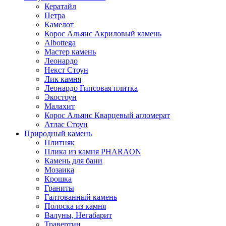
Кератайл
Петра
Камелот
Корос Альянс Акриловый камень
Albottega
Мастер камень
Леонардо
Некст Стоун
Лик камня
Леонардо Гипсовая плитка
Экостоун
Малахит
Корос Альянс Кварцевый агломерат
Атлас Стоун
Природный камень
Плитняк
Плика из камня PHARAON
Камень для бани
Мозаика
Крошка
Граниты
Галтованный камень
Полоска из камня
Валуны, Негабарит
Травертин