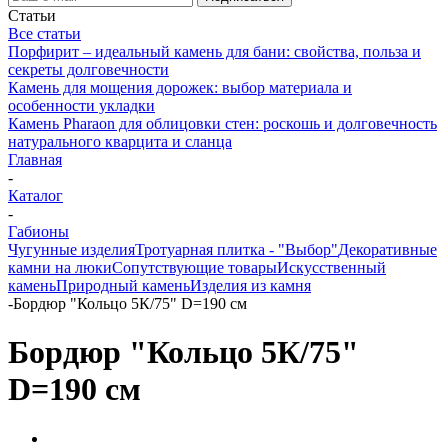
Статьи
Все статьи
Порфирит – идеальный камень для бани: свойства, польза и
секреты долговечности
Камень для мощения дорожек: выбор материала и
особенности укладки
Камень Pharaon для облицовки стен: роскошь и долговечность
натурального кварцита и сланца
Главная
-
Каталог
-
Габионы
Чугунные изделия
Тротуарная плитка - "Выбор"
Декоративные
камни на люки
Сопутствующие товары
Искусственный
камень
Природный камень
Изделия из камня
-
Бордюр "Кольцо 5К/75" D=190 см
Бордюр "Кольцо 5К/75"
D=190 см