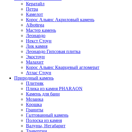
Кератайл
Петра
Камелот
Корос Альянс Акриловый камень
Albottega
Мастер камень
Леонардо
Некст Стоун
Лик камня
Леонардо Гипсовая плитка
Экостоун
Малахит
Корос Альянс Кварцевый агломерат
Атлас Стоун
Природный камень
Плитняк
Плика из камня PHARAON
Камень для бани
Мозаика
Крошка
Граниты
Галтованный камень
Полоска из камня
Валуны, Негабарит
Травертин