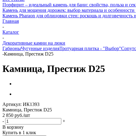
Порфирит – идеальный камень для бани: свойства, польза и се
Камень для мощения дорожек: выбор материала и особенности
Камень Pharaon для облицовки стен: роскошь и долговечность 
Главная
-
Каталог
-
Декоративные камни на люки
Габионы
Чугунные изделия
Тротуарная плитка - "Выбор"
Сопут
-
Камница, Престиж D25
Камница, Престиж D25
Артикул:
ИК1393
Камница, Престиж D25
2 850
руб.
/шт
-
+
В корзину
Купить в 1 клик