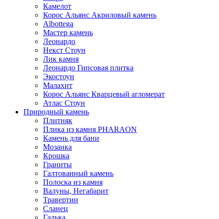
Камелот
Корос Альянс Акриловый камень
Albottega
Мастер камень
Леонардо
Некст Стоун
Лик камня
Леонардо Гипсовая плитка
Экостоун
Малахит
Корос Альянс Кварцевый агломерат
Атлас Стоун
Природный камень
Плитняк
Плика из камня PHARAON
Камень для бани
Мозаика
Крошка
Граниты
Галтованный камень
Полоска из камня
Валуны, Негабарит
Травертин
Сланец
Галька