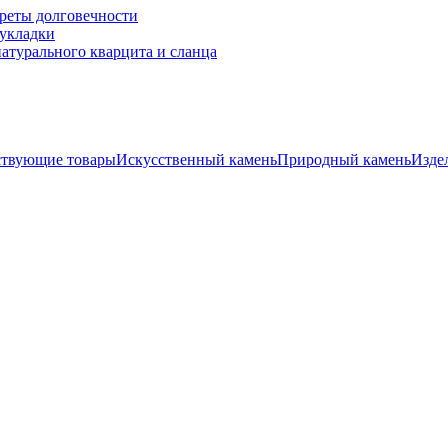
креты долговечности
 укладки
натурального кварцита и сланца
ствующие товары
Искусственный камень
Природный камень
Изде