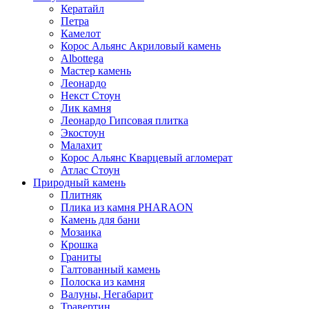
Кератайл
Петра
Камелот
Корос Альянс Акриловый камень
Albottega
Мастер камень
Леонардо
Некст Стоун
Лик камня
Леонардо Гипсовая плитка
Экостоун
Малахит
Корос Альянс Кварцевый агломерат
Атлас Стоун
Природный камень
Плитняк
Плика из камня PHARAON
Камень для бани
Мозаика
Крошка
Граниты
Галтованный камень
Полоска из камня
Валуны, Негабарит
Травертин