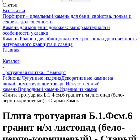
Статьи
Все статьи
Порфирит – идеальный камень для бани: свойства, польза и
секреты долговечности
Камень для мощения дорожек: выбор материала и
особенности укладки
Камень Pharaon для облицовки стен: роскошь и долговечность
натурального кварцита и сланца
Главная
-
Каталог
-
Тротуарная плитка - "Выбор"
Габионы
Чугунные изделия
Декоративные камни на
люки
Сопутствующие товары
Искусственный
камень
Природный камень
Изделия из камня
-
Плита тротуарная Б.1.Фсм.6 гранит н/м листопад (бело-
черно-коричневый) - Старый Замок
Плита тротуарная Б.1.Фсм.6
гранит н/м листопад (бело-
черно-коричневый) - Старый