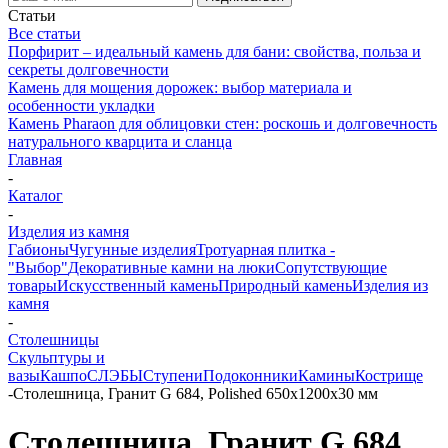
Статьи
Все статьи
Порфирит – идеальный камень для бани: свойства, польза и
секреты долговечности
Камень для мощения дорожек: выбор материала и
особенности укладки
Камень Pharaon для облицовки стен: роскошь и долговечность
натурального кварцита и сланца
Главная
-
Каталог
-
Изделия из камня
Габионы
Чугунные изделия
Тротуарная плитка -
"Выбор"
Декоративные камни на люки
Сопутствующие
товары
Искусственный камень
Природный камень
Изделия из
камня
-
Столешницы
Скульптуры и
вазы
Кашпо
СЛЭБЫ
Ступени
Подоконники
Камины
Кострище
-
Столешница, Гранит G 684, Polished 650х1200х30 мм
Столешница, Гранит G 684,