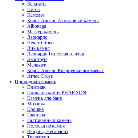
Кератайл
Петра
Камелот
Корос Альянс Акриловый камень
Albottega
Мастер камень
Леонардо
Некст Стоун
Лик камня
Леонардо Гипсовая плитка
Экостоун
Малахит
Корос Альянс Кварцевый агломерат
Атлас Стоун
Природный камень
Плитняк
Плика из камня PHARAON
Камень для бани
Мозаика
Крошка
Граниты
Галтованный камень
Полоска из камня
Валуны, Негабарит
Травертин