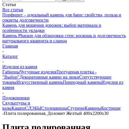
Статьи
Все статьи
Порфирит – идеальный камень для бани: свойства, польза и
секреты долговечности
Камень для мощения дорожек: выбор материала и
особенности укладки
Камень Pharaon для облицовки стен: роскошь и долговечность
натурального кварцита и сланца
Главная
-
Каталог
-
Изделия из камня
Габионы
Чугунные изделия
Тротуарная плитка -
"Выбор"
Декоративные камни на люки
Сопутствующие
товары
Искусственный камень
Природный камень
Изделия из
камня
-
Подоконники
Скульптуры и
вазы
Кашпо
СЛЭБЫ
Столешницы
Ступени
Камины
Кострище
-
Плита полированная, Доломит Желтый 400х2200х30
Плита полированная,