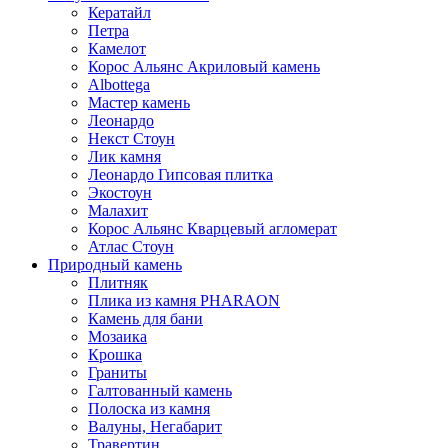
Кератайл
Петра
Камелот
Корос Альянс Акриловый камень
Albottega
Мастер камень
Леонардо
Некст Стоун
Лик камня
Леонардо Гипсовая плитка
Экостоун
Малахит
Корос Альянс Кварцевый агломерат
Атлас Стоун
Природный камень
Плитняк
Плика из камня PHARAON
Камень для бани
Мозаика
Крошка
Граниты
Галтованный камень
Полоска из камня
Валуны, Негабарит
Травертин