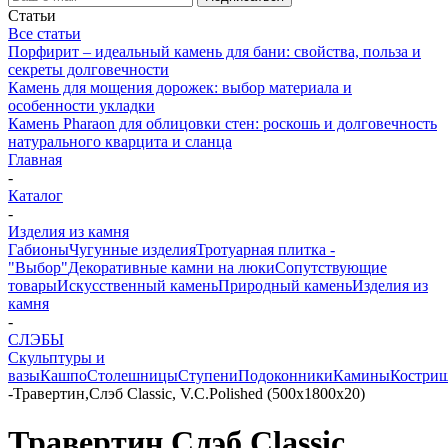
Статьи
Все статьи
Порфирит – идеальный камень для бани: свойства, польза и
секреты долговечности
Камень для мощения дорожек: выбор материала и
особенности укладки
Камень Pharaon для облицовки стен: роскошь и долговечность
натурального кварцита и сланца
Главная
-
Каталог
-
Изделия из камня
Габионы
Чугунные изделия
Тротуарная плитка -
"Выбор"
Декоративные камни на люки
Сопутствующие
товары
Искусственный камень
Природный камень
Изделия из
камня
-
СЛЭБЫ
Скульптуры и
вазы
Кашпо
Столешницы
Ступени
Подоконники
Камины
Костри
-
Травертин,Слэб Classic, V.С.Polished (500х1800х20)
Травертин,Слэб Classic,