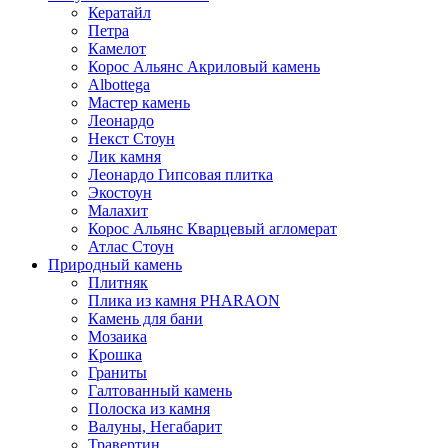
Кератайл
Петра
Камелот
Корос Альянс Акриловый камень
Albottega
Мастер камень
Леонардо
Некст Стоун
Лик камня
Леонардо Гипсовая плитка
Экостоун
Малахит
Корос Альянс Кварцевый агломерат
Атлас Стоун
Природный камень
Плитняк
Плика из камня PHARAON
Камень для бани
Мозаика
Крошка
Граниты
Галтованный камень
Полоска из камня
Валуны, Негабарит
Травертин