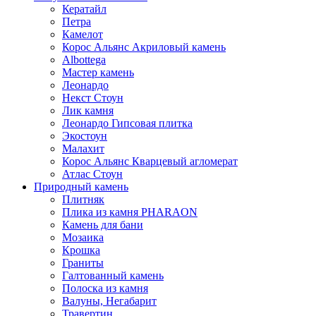
Кератайл
Петра
Камелот
Корос Альянс Акриловый камень
Albottega
Мастер камень
Леонардо
Некст Стоун
Лик камня
Леонардо Гипсовая плитка
Экостоун
Малахит
Корос Альянс Кварцевый агломерат
Атлас Стоун
Природный камень
Плитняк
Плика из камня PHARAON
Камень для бани
Мозаика
Крошка
Граниты
Галтованный камень
Полоска из камня
Валуны, Негабарит
Травертин