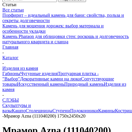
Статьи
Все статьи
Порфирит – идеальный камень для бани: свойства, польза и
секреты долговечности
Камень для мощения дорожек: выбор материала и
особенности укладки
Камень Pharaon для облицовки стен: роскошь и долговечность
натурального кварцита и сланца
Главная
-
Каталог
-
Изделия из камня
Габионы
Чугунные изделия
Тротуарная плитка -
"Выбор"
Декоративные камни на люки
Сопутствующие
товары
Искусственный камень
Природный камень
Изделия из
камня
-
СЛЭБЫ
Скульптуры и
вазы
Кашпо
Столешницы
Ступени
Подоконники
Камины
Костри
-
Мрамор Azna (111040200) 1750х2450х20
Мрамор Azna (111040200)