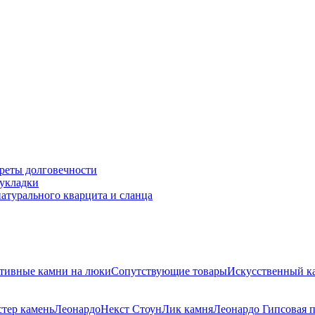
креты долговечности
 укладки
натурального кварцита и сланца
тивные камни на люки
Сопутствующие товары
Искусственный к
тер камень
Леонардо
Некст Стоун
Лик камня
Леонардо Гипсовая 