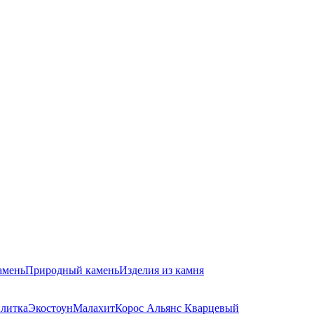
амень
Природный камень
Изделия из камня
плитка
Экостоун
Малахит
Корос Альянс Кварцевый