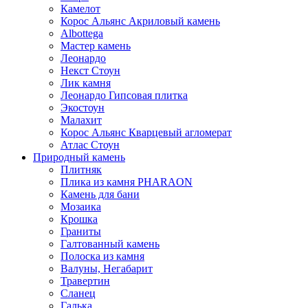
Камелот
Корос Альянс Акриловый камень
Albottega
Мастер камень
Леонардо
Некст Стоун
Лик камня
Леонардо Гипсовая плитка
Экостоун
Малахит
Корос Альянс Кварцевый агломерат
Атлас Стоун
Природный камень
Плитняк
Плика из камня PHARAON
Камень для бани
Мозаика
Крошка
Граниты
Галтованный камень
Полоска из камня
Валуны, Негабарит
Травертин
Сланец
Галька