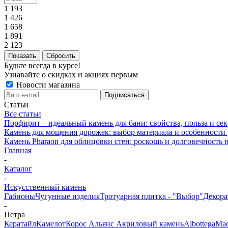
1 193
1 426
1 658
1 891
2 123
Показать
Сбросить
Будьте всегда в курсе!
Узнавайте о скидках и акциях первым
Новости магазина
Статьи
Все статьи
Порфирит – идеальный камень для бани: свойства, польза и се
Камень для мощения дорожек: выбор материала и особенности
Камень Pharaon для облицовки стен: роскошь и долговечность 
Главная
-
Каталог
-
Искусственный камень
Габионы
Чугунные изделия
Тротуарная плитка - "Выбор"
Декора
-
Петра
Кератайл
Камелот
Корос Альянс Акриловый камень
Albottega
Мас